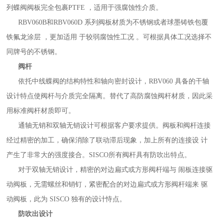
列蝶阀阀板完全包裹PTFE ，适用于强腐蚀性介质。
RBV060B和RBV060D 系列阀板材质为不锈钢或者球墨铸铁包覆
铁氟龙涂层 ，更加适用 于较弱腐蚀性工况 。可根据具体工况选择不
同牌号的不锈钢。
阀杆
依托中线蝶阀的结构特性和轴向密封设计，RBV060 具备的干轴
设计特点使阀杆与介质完全隔离。替代了高防腐蚀阀杆材质，因此采
用标准阀杆材质即可。
通轴无销和双轴无销设计可根据客户要求提供。阀板和阀杆连接
经过精密的加工，确保消除了联动滞后现象，加上所有的连接设 计
产生了非常大的强度接合。SISCO所有阀杆具有防吹出特点。
对于双轴无销设计，精密的对边扁式或方形阀杆端与 闹板连接驱
动阀板，无需螺丝和销钉，紧密配合的对边扁式或方形阀杆端来 驱
动阀板，此为 SISCO 独有的设计恃点。
防吹出设计