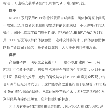
标准 ，可直接安装手动操作机构和气动 ／电动执行器。
阀座
RBV060系列采用PTFE和橡胶双层合成阀座，阀体和阀座中间高
一层SILICON 或者其他根据需要选择的其他橡胶，不仅弥补PTFE无
弹性，同时也提高了阀门密封性能。RBV060A 和 RBV060C 系列采
用 PTFE 包覆阀板和阀体接触面 ，这种设计将阀体 ，阀体接触面和
阀板与介质完全隔离，免受介质腐蚀，大大提高阀门使用寿命。
阀板
高强度铸件 ，阀板完全包覆 PTFE r 最小厚度 达到 3mm，纯
PTFE 可包覆不锈钢 。阀板与 阀杆完全与筐内介质隔离 ，达到全面
密封和 防腐蚀的效果。定制的阀恨与全衬 PTFE 阀 座完全匹配，结
合可调节扭矩分体式设计，这样能够高效避免阀由于极包覆 PTFE 所
导 致的扭矩增加的弊端。与真他同类产昂相比 ，SISCOR BV060 系
列蝶阀具有操作扭矩低，密封性能好的特点。
为了具有更好的防腐蚀和耐磨性能 ，RBV060A 和 RBV060C 系